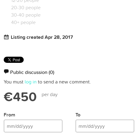
20-30 people
30-40 people
40+ people
Listing created Apr 28, 2017
Public discussion
(0)
You must
log in
to send a new comment.
€450
per day
From
To