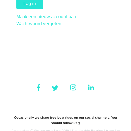
Log in
Maak een nieuw account aan
Wachtwoord vergeten
Occasionally we share free boat rides on our social channels. You
should follow us ;)
Amsterdam © We are on a Boat 2019 | Sustainable Boating | Have fun