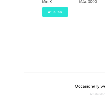
Mín:
0
Máx:
3000
Atualizar
Occasionally we
Amsterdam 