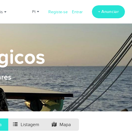
+ Anunciar
ais
pt
Registe-se
Entrar
gicos
ares
a
Listagem
Mapa