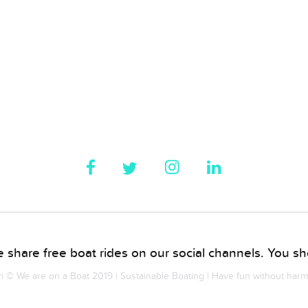
 share free boat rides on our social channels. You sho
© We are on a Boat 2019 | Sustainable Boating | Have fun without har