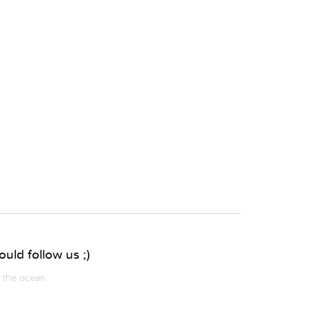
uld follow us ;)
m the ocean