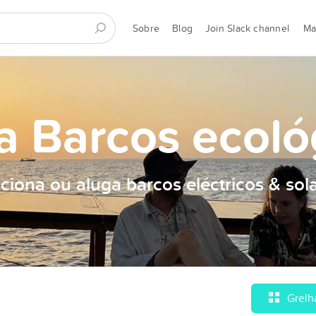
Sobre
Blog
Join Slack channel
M
a Barcos ecoló
ciona ou aluga barcos eléctricos & sol
Grelh