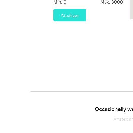
Mín:
0
Máx:
3000
Atualizar
Occasionally we
Amsterdam 