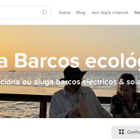
Sobre
Blog
Join Slack channel
M
a Barcos ecoló
ciona ou aluga barcos eléctricos & sol
Grelh