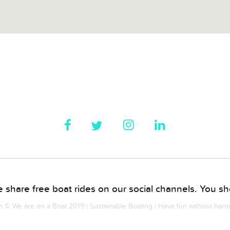
 share free boat rides on our social channels. You sho
© We are on a Boat 2019 | Sustainable Boating | Have fun without har