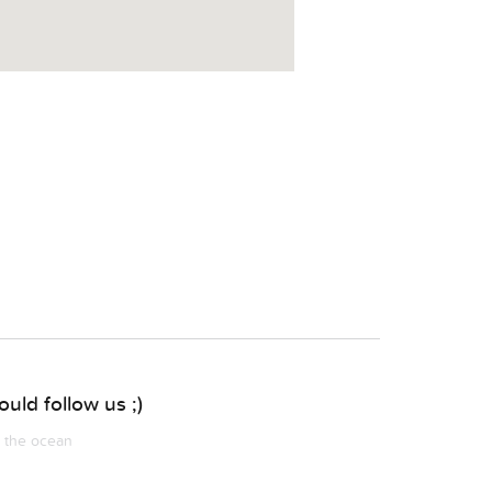
uld follow us ;)
m the ocean