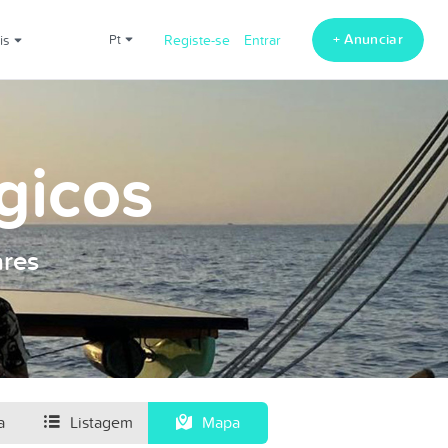
+ Anunciar
ais
pt
Registe-se
Entrar
gicos
ares
a
Listagem
Mapa