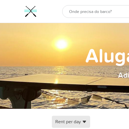
Alug
Adi
Rent per day