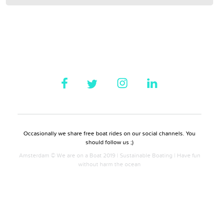
Occasionally we share free boat rides on our social channels. You
should follow us ;)
Amsterdam © We are on a Boat 2019 | Sustainable Boating | Have fun
without harm the ocean