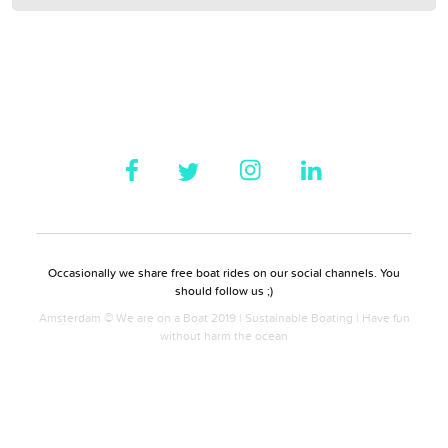
Occasionally we share free boat rides on our social channels. You
should follow us ;)
Amsterdam © We are on a Boat 2019 | Sustainable Boating | Have fun
without harm the ocean