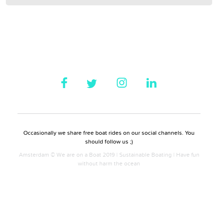
Occasionally we share free boat rides on our social channels. You
should follow us ;)
Amsterdam © We are on a Boat 2019 | Sustainable Boating | Have fun
without harm the ocean