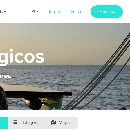
+ Anunciar
ais
pt
Registe-se
Entrar
gicos
ares
a
Listagem
Mapa