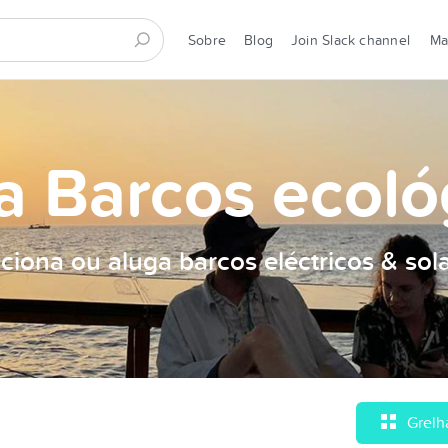
Sobre
Blog
Join Slack channel
M
a Barcos ecoló
ciona ou aluga barcos eléctricos & sol
Grelh