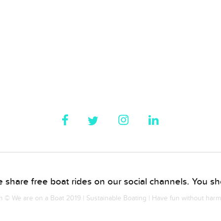
 share free boat rides on our social channels. You sho
© We are on a Boat 2019 | Sustainable Boating | Have fun without har