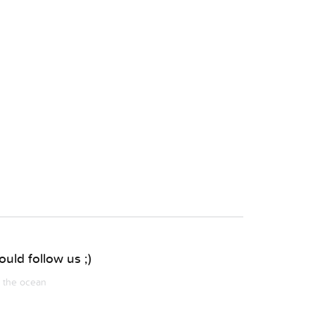
uld follow us ;)
m the ocean