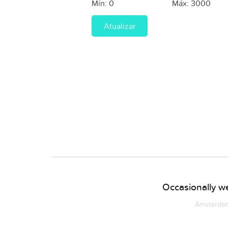
Mín:
0
Máx:
3000
Atualizar
Occasionally we
Amsterdam 