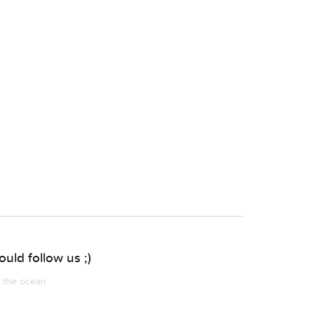
uld follow us ;)
m the ocean