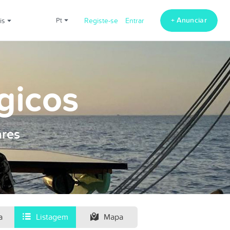
+ Anunciar
ais
pt
Registe-se
Entrar
gicos
ares
a
Listagem
Mapa