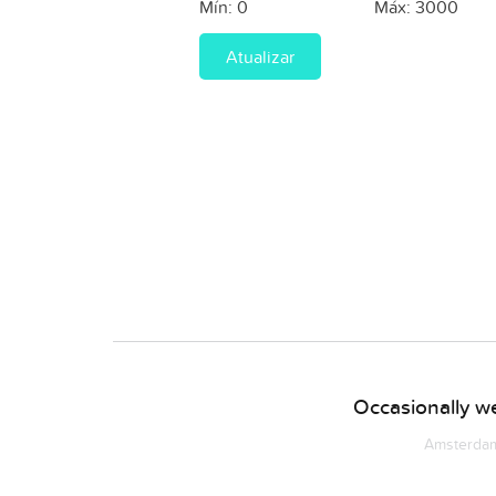
Mín:
0
Máx:
3000
Atualizar
Occasionally we
Amsterdam 