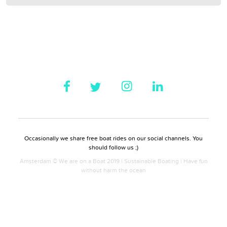
Occasionally we share free boat rides on our social channels. You
should follow us ;)
Amsterdam © We are on a Boat 2019 | Sustainable Boating | Have fun
without harm the ocean