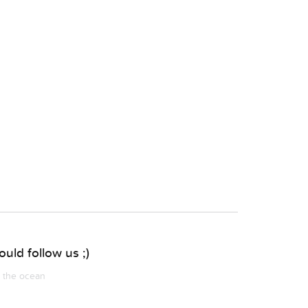
uld follow us ;)
m the ocean