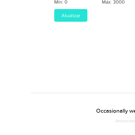
Mín:
0
Máx:
3000
Atualizar
Occasionally we
Amsterdam 