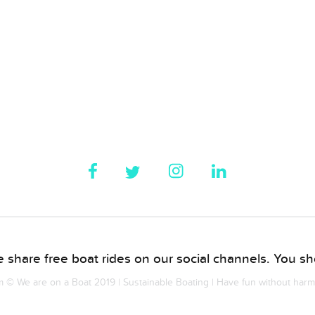
 share free boat rides on our social channels. You sho
© We are on a Boat 2019 | Sustainable Boating | Have fun without har