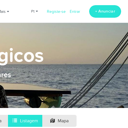
+ Anunciar
Mais
pt
Registe-se
Entrar
gicos
ares
a
Listagem
Mapa