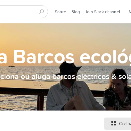
Sobre
Blog
Join Slack channel
a Barcos ecoló
ciona ou aluga barcos eléctricos & sol
Grelh