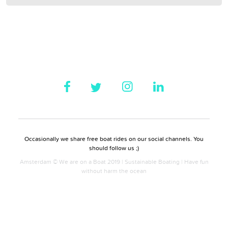
Occasionally we share free boat rides on our social channels. You
should follow us ;)
Amsterdam © We are on a Boat 2019 | Sustainable Boating | Have fun
without harm the ocean