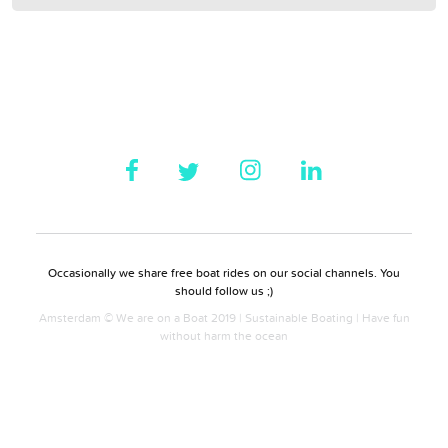
Occasionally we share free boat rides on our social channels. You
should follow us ;)
Amsterdam © We are on a Boat 2019 | Sustainable Boating | Have fun
without harm the ocean