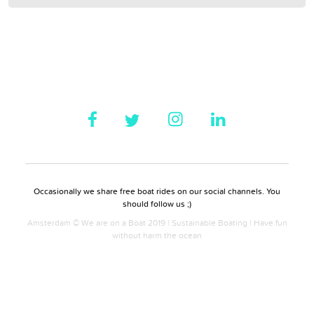
Occasionally we share free boat rides on our social channels. You
should follow us ;)
Amsterdam © We are on a Boat 2019 | Sustainable Boating | Have fun
without harm the ocean