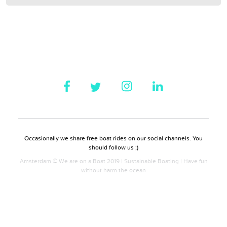
Occasionally we share free boat rides on our social channels. You
should follow us ;)
Amsterdam © We are on a Boat 2019 | Sustainable Boating | Have fun
without harm the ocean