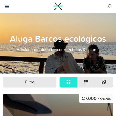
Aluga Barcos ecológicos
Adiciona ou aluga barcos eléctricos & solares
Filtro
€7.000
/ semana