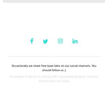
Occasionally we share free boat rides on our social channels. You
should follow us ;)
Amsterdam © We are on a Boat 2019 | Sustainable Boating | Have fun
without harm the ocean