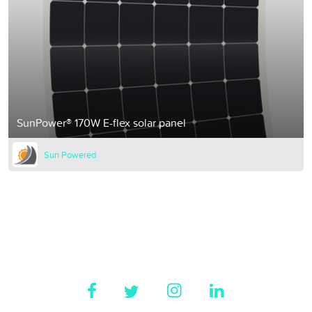
SunPower® 170W E-flex solar panel
Sun Powered