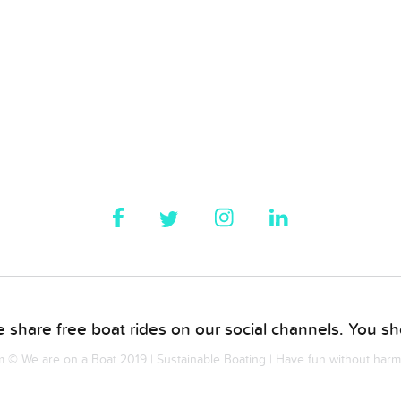
 share free boat rides on our social channels. You sho
© We are on a Boat 2019 | Sustainable Boating | Have fun without har