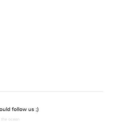
uld follow us ;)
m the ocean