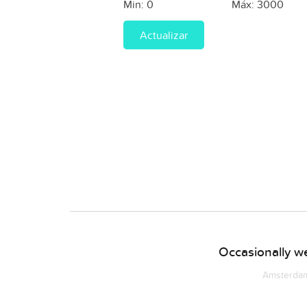
Min:
0
Máx:
3000
Actualizar
Occasionally we
Amsterdam 