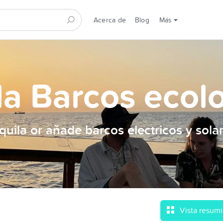
Acerca de
Blog
Más
la Barcos ecol
quila or añade barcos electricos y sola
Vista resum