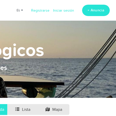
+ Anuncia
es
Registrarse
Iniciar sesión
ogicos
res
ida
Lista
Mapa