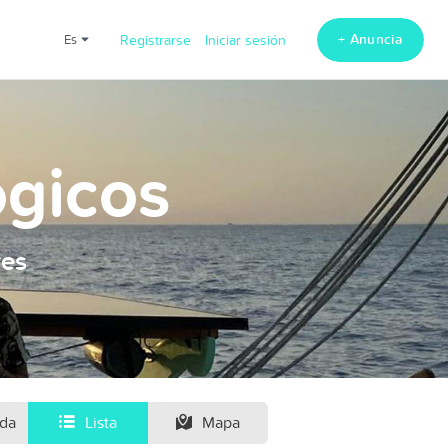
+ Anuncia
es
Registrarse
Iniciar sesión
ogicos
res
ida
Lista
Mapa