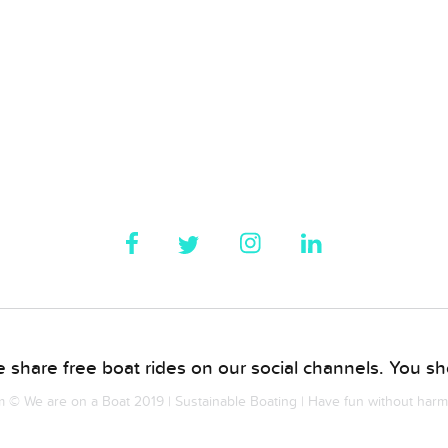
 share free boat rides on our social channels. You sho
© We are on a Boat 2019 | Sustainable Boating | Have fun without har