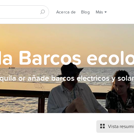
Acerca de
Blog
Más
la Barcos ecol
quila or añade barcos electricos y sola
Vista resum