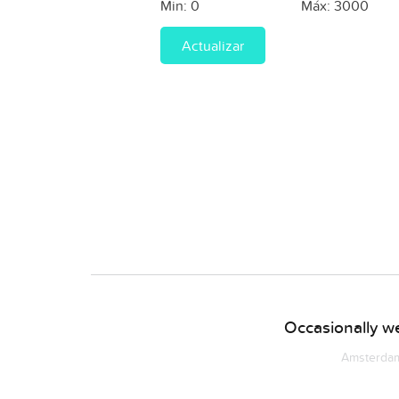
Min:
0
Máx:
3000
Actualizar
Occasionally we
Amsterdam 