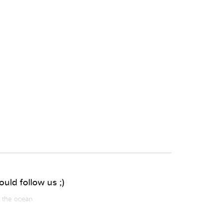
uld follow us ;)
m the ocean