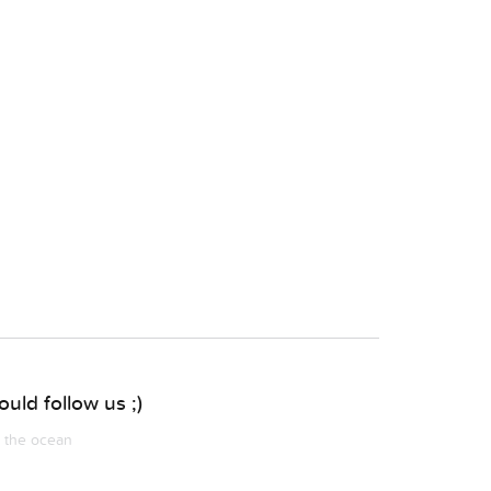
uld follow us ;)
m the ocean