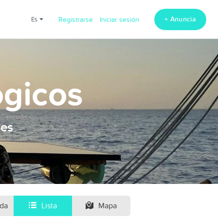
+ Anuncia
es
Registrarse
Iniciar sesión
ogicos
res
ida
Lista
Mapa