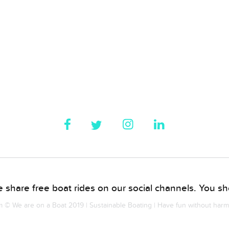
 share free boat rides on our social channels. You sho
© We are on a Boat 2019 | Sustainable Boating | Have fun without har