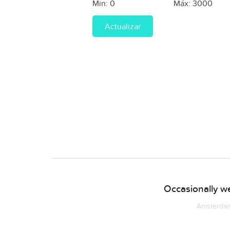
Min:
0
Máx:
3000
Actualizar
Occasionally we
Amsterdam 