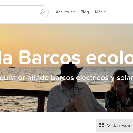
Acerca de
Blog
Más
la Barcos ecol
quila or añade barcos electricos y sola
Vista resum