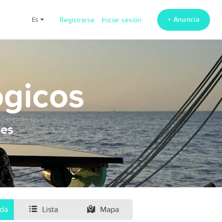
+ Anuncia
es
Registrarse
Iniciar sesión
ogicos
res
ida
Lista
Mapa