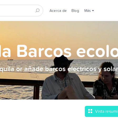
Acerca de
Blog
Más
la Barcos ecol
quila or añade barcos electricos y sola
Vista resum