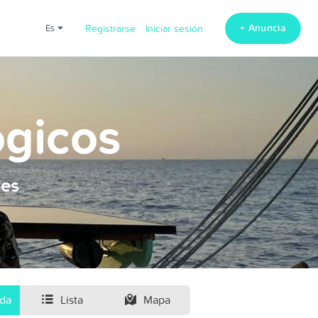
+ Anuncia
es
Registrarse
Iniciar sesión
ogicos
res
ida
Lista
Mapa