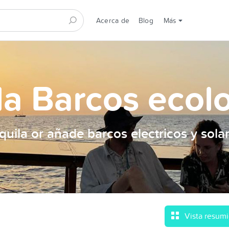
Acerca de
Blog
Más
la Barcos ecol
quila or añade barcos electricos y sola
Vista resum