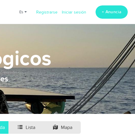
+ Anuncia
es
Registrarse
Iniciar sesión
ogicos
res
ida
Lista
Mapa