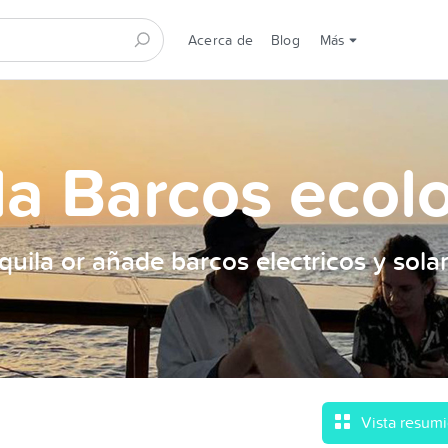
Acerca de
Blog
Más
la Barcos ecol
quila or añade barcos electricos y sola
Vista resum