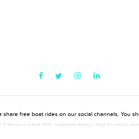
 share free boat rides on our social channels. You sho
© We are on a Boat 2019 | Sustainable Boating | Have fun without har