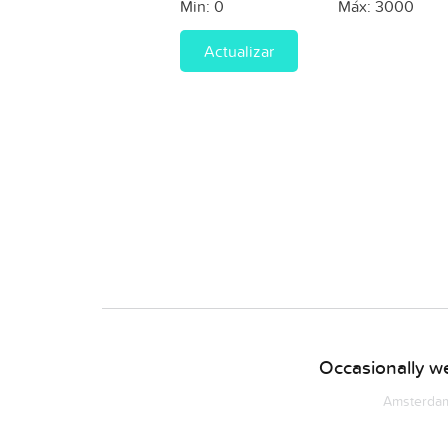
Min:
0
Máx:
3000
Actualizar
Occasionally we
Amsterdam 