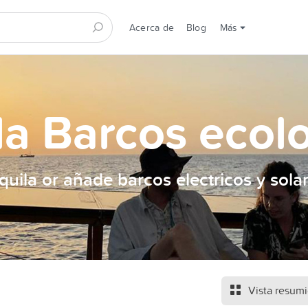
Acerca de
Blog
Más
la Barcos ecol
quila or añade barcos electricos y sola
Vista resum