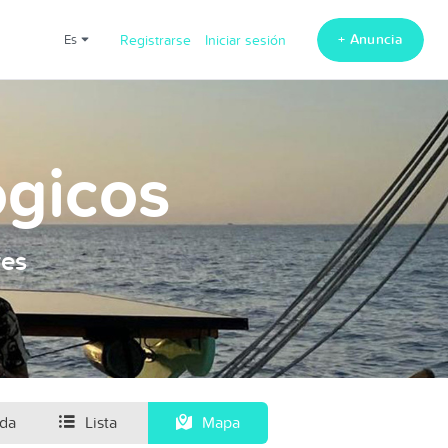
+ Anuncia
es
Registrarse
Iniciar sesión
ogicos
res
ida
Lista
Mapa