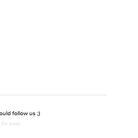
uld follow us ;)
m the ocean